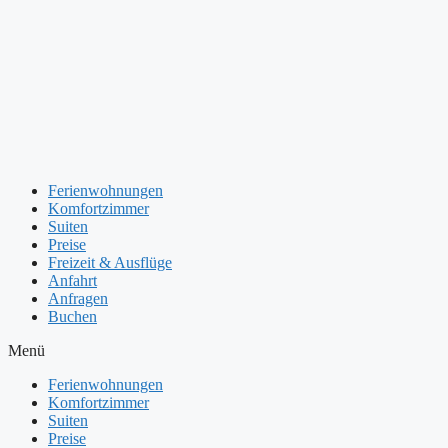
Zum
Inhalt
springen
Ferienwohnungen
Komfortzimmer
Suiten
Preise
Freizeit & Ausflüge
Anfahrt
Anfragen
Buchen
Menü
Ferienwohnungen
Komfortzimmer
Suiten
Preise