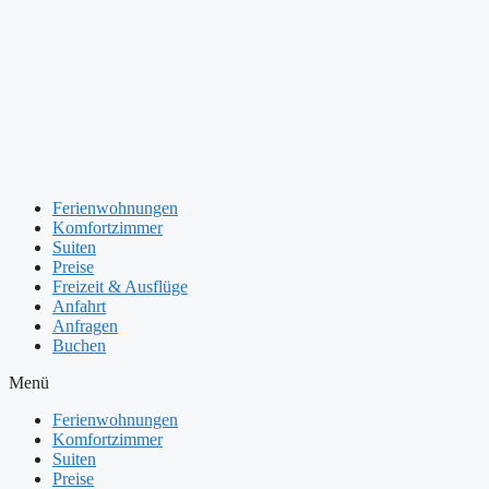
Zum
Inhalt
springen
Ferienwohnungen
Komfortzimmer
Suiten
Preise
Freizeit & Ausflüge
Anfahrt
Anfragen
Buchen
Menü
Ferienwohnungen
Komfortzimmer
Suiten
Preise