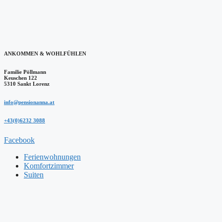
ANKOMMEN & WOHLFÜHLEN
Familie Pöllmann
Keuschen 122
5310 Sankt Lorenz
info@pensionanna.at
+43(0)6232 3088
Facebook
Ferienwohnungen
Komfortzimmer
Suiten